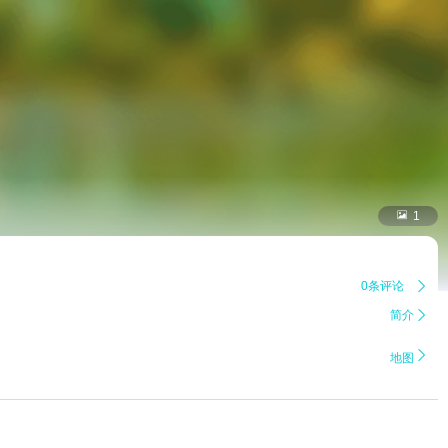

1
0条评论

简介


地图