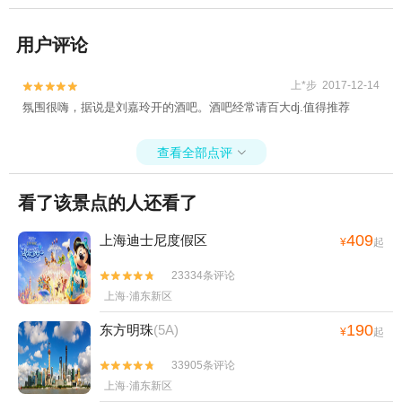
用户评论
上*步 2017-12-14


氛围很嗨，据说是刘嘉玲开的酒吧。酒吧经常请百大dj.值得推荐
查看全部点评

看了该景点的人还看了
409
上海迪士尼度假区
¥
起
23334条评论


上海·浦东新区
190
东方明珠
(5A)
¥
起
33905条评论


上海·浦东新区