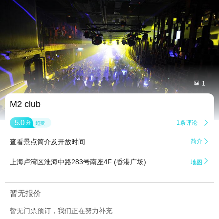


1
M2 club
5.0
1条评论

分
超赞
查看景点简介及开放时间
简介


上海卢湾区淮海中路283号南座4F (香港广场)
地图
暂无报价
暂无门票预订，我们正在努力补充