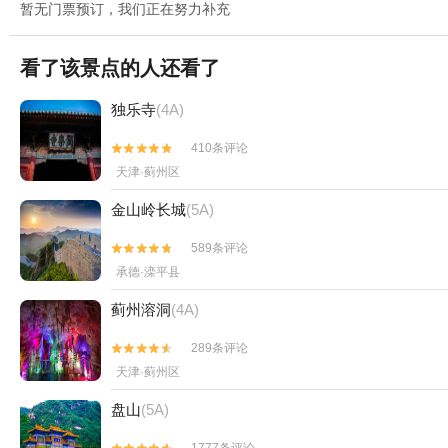
暂无门票预订，我们正在努力补充
看了该景点的人还看了
独乐寺
(4A)
410条评论


天津·蓟州区
金山岭长城
(5A)
589条评论


承德·滦平县
蓟州溶洞
(4A)
289条评论


天津·蓟州区
盘山
(5A)