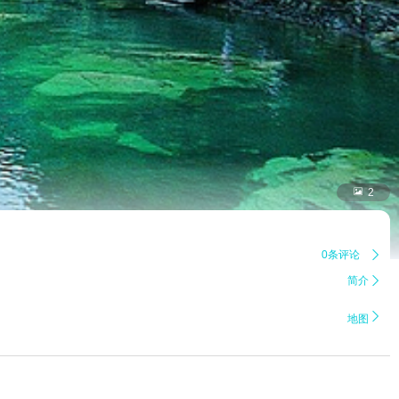

2
0条评论

简介


地图