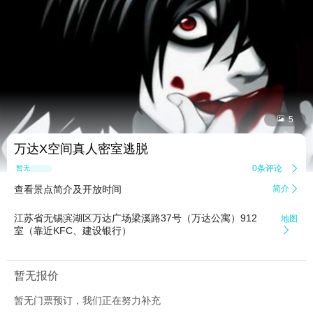


5
万达X空间真人密室逃脱
0条评论

暂无点评
查看景点简介及开放时间
简介

江苏省无锡滨湖区万达广场梁溪路37号（万达公寓）912
地图
室（靠近KFC、建设银行）

暂无报价
暂无门票预订，我们正在努力补充