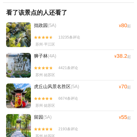
看了该景点的人还看了
80
拙政园
(5A)
¥
起
13235条评论


苏州·平江区
38.2
狮子林
(4A)
¥
起
4421条评论


苏州·姑苏区
70
虎丘山风景名胜区
(5A)
¥
起
6674条评论


苏州·姑苏区
55
留园
(5A)
¥
起
2193条评论


苏州·姑苏区