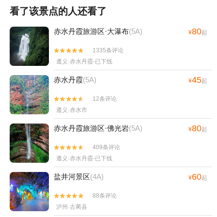
看了该景点的人还看了
80
赤水丹霞旅游区·大瀑布
(5A)
¥
起
1335条评论


遵义·赤水丹霞-已下线
45
赤水丹霞
(5A)
¥
起
12条评论


遵义·赤水市
80
赤水丹霞旅游区·佛光岩
(5A)
¥
起
409条评论


遵义·赤水丹霞-已下线
60
盐井河景区
(4A)
¥
起
88条评论


泸州·古蔺县