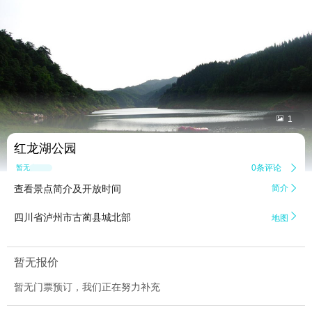


1
红龙湖公园
0条评论

暂无点评
查看景点简介及开放时间
简介


四川省泸州市古蔺县城北部
地图
暂无报价
暂无门票预订，我们正在努力补充