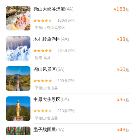
158
尧山大峡谷漂流
(4A)
¥
起
120条评论


平顶山·尧山风景区
38
木札岭旅游区
(4A)
¥
起
264条评论


洛阳·嵩县
60
尧山风景区
(5A)
¥
起
590条评论


平顶山·鲁山县
35
中原大佛景区
(5A)
¥
起
213条评论


平顶山·鲁山县
46
墨子战国里
(4A)
¥
起