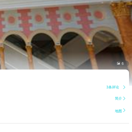

6
3条评论

简介


地图