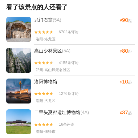
看了该景点的人还看了
90
龙门石窟
(5A)
¥
起
6702条评论


洛阳·洛龙区
80
嵩山少林景区
(5A)
¥
起
4155条评论


郑州·嵩山风景名胜区
10
洛阳博物馆
¥
起
1276条评论


洛阳·洛龙区
37
二里头夏都遗址博物馆
(4A)
¥
起
16条评论


洛阳·偃师市