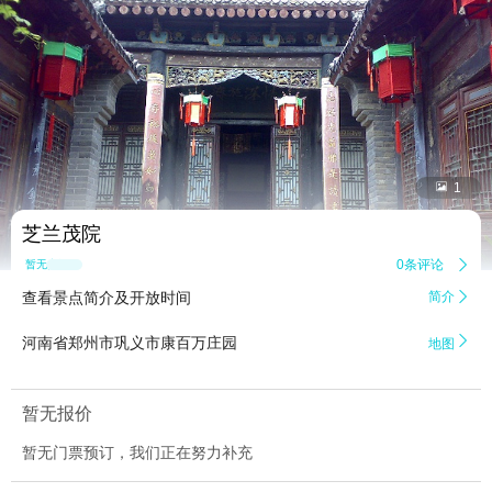


1
芝兰茂院
0条评论

暂无点评
查看景点简介及开放时间
简介


河南省郑州市巩义市康百万庄园
地图
暂无报价
暂无门票预订，我们正在努力补充