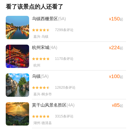
看了该景点的人还看了
150
乌镇西栅景区
(5A)
¥
起
7299条评论


嘉兴·乌镇
224
杭州宋城
(4A)
¥
起
1170条评论


杭州
100
乌镇
(5A)
¥
起
12620条评论


嘉兴·桐乡市
85
莫干山风景名胜区
(4A)
¥
起
3315条评论


湖州·德清县