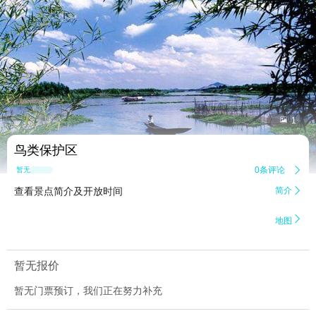


1
鸟类保护区
0条评论

暂无点评
查看景点简介及开放时间
简介


地图
暂无报价
暂无门票预订，我们正在努力补充