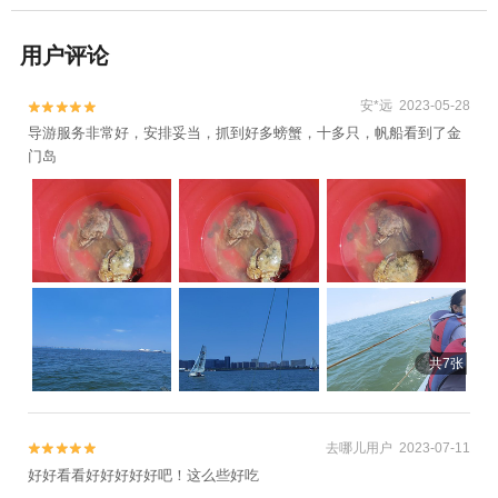
用户评论
安*远 2023-05-28


导游服务非常好，安排妥当，抓到好多螃蟹，十多只，帆船看到了金
门岛
共7张
去哪儿用户 2023-07-11


好好看看好好好好好吧！这么些好吃