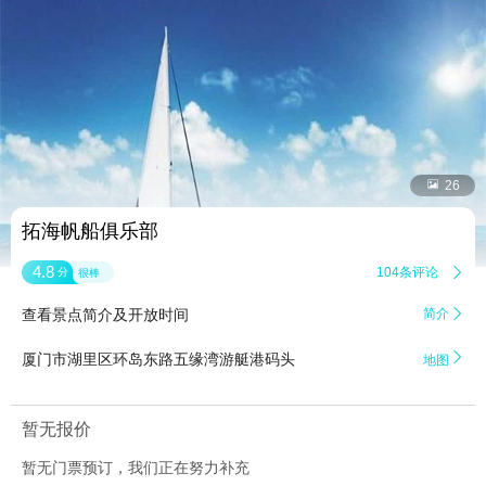


26
拓海帆船俱乐部
4.8
104条评论

分
很棒
查看景点简介及开放时间
简介


厦门市湖里区环岛东路五缘湾游艇港码头
地图
暂无报价
暂无门票预订，我们正在努力补充