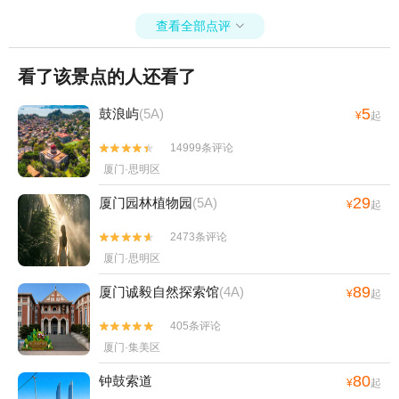
查看全部点评

看了该景点的人还看了
5
鼓浪屿
(5A)
¥
起
14999条评论


厦门·思明区
29
厦门园林植物园
(5A)
¥
起
2473条评论


厦门·思明区
89
厦门诚毅自然探索馆
(4A)
¥
起
405条评论


厦门·集美区
80
钟鼓索道
¥
起