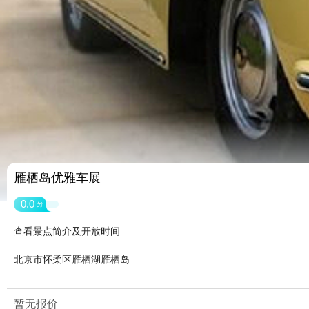
雁栖岛优雅车展
0.0
分
查看景点简介及开放时间
北京市怀柔区雁栖湖雁栖岛
暂无报价