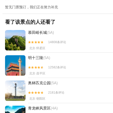
暂无门票预订，我们正在努力补充
看了该景点的人还看了
慕田峪长城
(5A)
14808条评论


北京·怀柔区
明十三陵
(5A)
12582条评论


北京·昌平区
奥林匹克公园
(5A)
2181条评论


北京·朝阳区
青龙峡风景区
(4A)