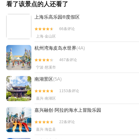
看了该景点的人还看了
上海乐高乐园®度假区
66条评论


上海·金山区
杭州湾海皮岛水世界
(4A)
467条评论


宁波·慈溪市
南湖景区
(5A)
1153条评论


嘉兴·南湖区
嘉兴融创·阿拉的海水上冒险乐园
22条评论


嘉兴·海盐县