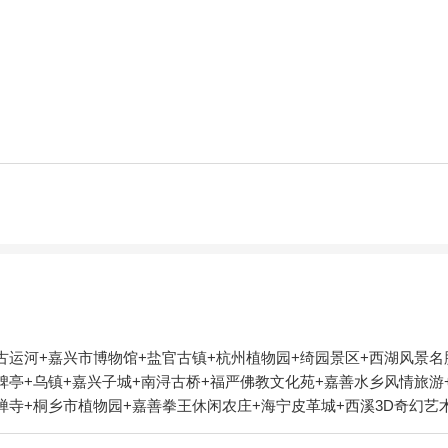
古运河+嘉兴市博物馆+盐官古镇+杭州植物园+绮园景区+西湖风景名
碑亭+乌镇+嘉兴子城+南浔古桥+福严佛教文化苑+嘉善水乡风情旅游
杭州圆通禅寺+桐乡市植物园+嘉善拳王休闲农庄+海宁皮革城+西溪3D奇
蜡像馆+嘉兴清池温泉+梅花洲水上乐园+西溪草堂+嘉兴南北湖嘉蔓基