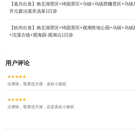
镇+尖山高尔夫+球幕体验馆+嘉兴喜洋洋儿童乐园+西溪湿地印
【嘉兴出发】南北湖景区+绮园景区+乌镇+乌镇西栅景区+乌镇
玩乐+乌镇一日游+西溪天堂商业街+灵隐寺+乌村+南浔古镇冰雪
开元森泊溪禾汤泉1日游
界+西溪湿地洪园+西溪湿地高庄+杭州西溪喜来登度假大酒店+
浔辑里湖丝馆+阿丽拉乌镇+乌镇民宿+乌镇望津里精品酒店+乌镇乌村
【杭州出发】南北湖景区+绮园景区+观潮胜地公园+乌镇+乌镇
车露营地+海宁游乐园+飞来峰+乌镇游船+南浔古镇游船+西栅夜
+沈荡古镇+观海园-观潮点1日游
术馆+星零界(南浔古镇）+盐官潮乐之城+嘉兴开元森泊度假乐
兴开元森泊水乐园1日游
用户评论


出票快，取票也方便，喜欢小骆驼


出票快，取票也方便，还是喜欢小骆驼