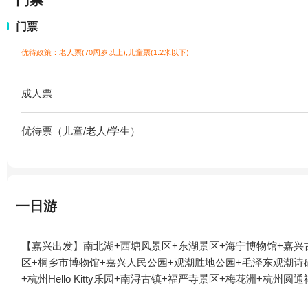
门票
门票
优待政策：老人票(70周岁以上),儿童票(1.2米以下)
成人票
优待票（儿童/老人/学生）
一日游
【嘉兴出发】南北湖+西塘风景区+东湖景区+海宁博物馆+嘉兴
区+桐乡市博物馆+嘉兴人民公园+观潮胜地公园+毛泽东观潮诗
+杭州Hello Kitty乐园+南浔古镇+福严寺景区+梅花洲+
公园+嘉善大云+萧山钱江观潮城+海宁潮+云澜湾景区+西溪黑根