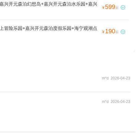
乌镇华庄生态园+云澜湾·四季花海乐园+西塘本地
+嘉兴开元森泊幻想岛+嘉兴开元森泊水乐园+嘉兴
599

¥
起
+嘉兴欢乐世界+云澜湾温泉+杭州宋城+嘉兴海底世
+乌镇南栅景区+木心美术馆+大尖山滑翔基地+南
官芳草青青房车营地+海宁盐官旅游度假区+乌镇国际汽
水上冒险乐园+嘉兴开元森泊度假乐园+海宁观潮点
190
院+灵隐飞来峰-凉亭+西溪城市文化公园+嘉兴美

¥
起
+南浔古镇白金水上营地+嘉兴开元森泊幻想岛+嘉
m*d 2026-04-23
m*d 2026-04-23