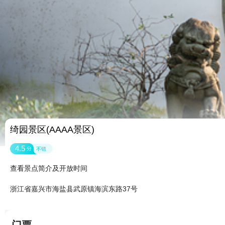
绮园景区(AAAA景区)
4.5
分
不错
查看景点简介及开放时间
浙江省嘉兴市海盐县武原镇海滨东路37号