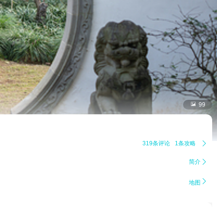

99
319条评论
1条攻略

简介


地图