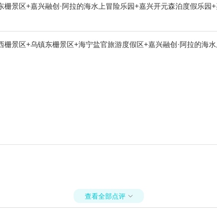
象摇橹船+西溪庄园+南浔金海湾游泳馆+猎鹰CS野战（西溪湿地）+
东栅景区+嘉兴融创·阿拉的海水上冒险乐园+嘉兴开元森泊度假乐园
世界+海宁嘉年华+海宁硖石灯会+新西塘越里+中国邮政(乌镇邮局)
西塘一日游+西塘花巷+鸟屋乐园+西溪空中揽胜氦气球+西栅露天电影
酒店+乌镇水市客舍+cheer leap n fly游乐+民当景区+盐
西栅景区+乌镇东栅景区+海宁盐官旅游度假区+嘉兴融创·阿拉的海
游+乌镇互联网国际会展中心+濮院时尚古镇+乌镇有戏FUN+嘉兴画
园+观潮城+飞来峰造像+大尖山景区+海宁皮革博物馆+西溪湿地董湾
查看全部点评
