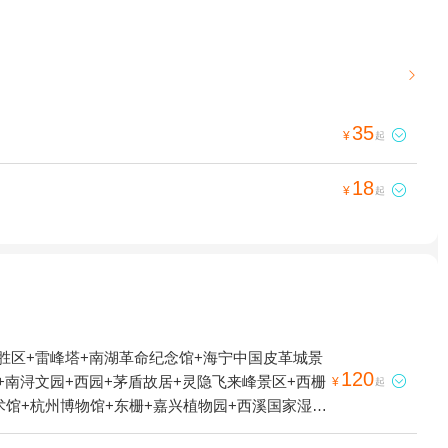

35

¥
起
18

¥
起
胜区+雷峰塔+南湖革命纪念馆+海宁中国皮革城景
120
+南浔文园+西园+茅盾故居+灵隐飞来峰景区+西栅

¥
起
幻艺术馆+杭州博物馆+东栅+嘉兴植物园+西溪国家湿地
基地+TT野战真人CS(西溪店)+歌斐颂巧克力小