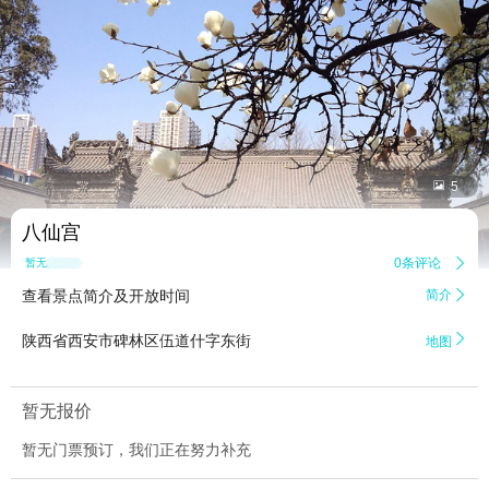


5
八仙宫
0条评论

暂无点评
查看景点简介及开放时间
简介


陕西省西安市碑林区伍道什字东街
地图
暂无报价
暂无门票预订，我们正在努力补充