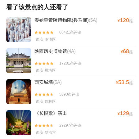
看了该景点的人还看了
120
秦始皇帝陵博物院(兵马俑)
(5A)
¥
起
66421条评论


西安·临潼区
68
陕西历史博物馆
(4A)
¥
起
17281条评论


西安·雁塔区
53.5
西安城墙
(5A)
¥
起
5893条评论


西安·碑林区
129
《长恨歌》演出
¥
起
29297条评论


西安·华清宫