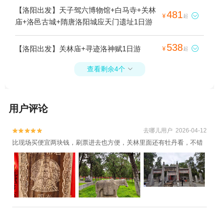
【洛阳出发】天子驾六博物馆+白马寺+关林
481

¥
起
庙+洛邑古城+隋唐洛阳城应天门遗址1日游
538
【洛阳出发】关林庙+寻迹洛神赋1日游

¥
起
查看剩余4个

用户评论
去哪儿用户 2026-04-12


比现场买便宜两块钱，刷票进去也方便，关林里面还有牡丹看，不错