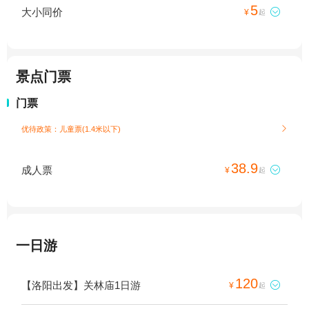
5
大小同价

¥
起
景点门票
门票
优待政策：儿童票(1.4米以下)

38.9
成人票

¥
起
一日游
120
【洛阳出发】关林庙1日游

¥
起