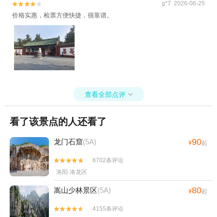
g*7 2026-06-25


价格实惠，检票方便快捷，很靠谱。
查看全部点评

看了该景点的人还看了
90
龙门石窟
(5A)
¥
起
6702条评论


洛阳·洛龙区
80
嵩山少林景区
(5A)
¥
起
4155条评论

