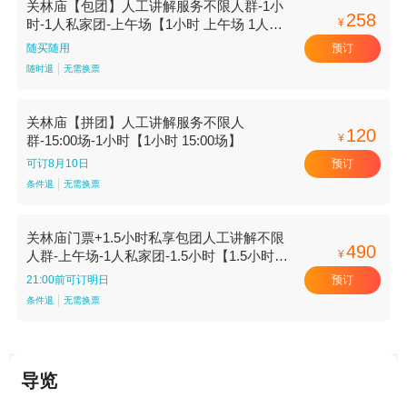
关林庙【包团】人工讲解服务不限人群-1小
258
¥
时-1人私家团-上午场【1小时 上午场 1人私
家团】
预订
随买随用
随时退
无需换票
关林庙【拼团】人工讲解服务不限人
120
¥
群-15:00场-1小时【1小时 15:00场】
预订
可订8月10日
条件退
无需换票
关林庙门票+1.5小时私享包团人工讲解不限
490
¥
人群-上午场-1人私家团-1.5小时【1.5小时
上午场 1人私家团】
预订
21:00前可订明日
条件退
无需换票
导览