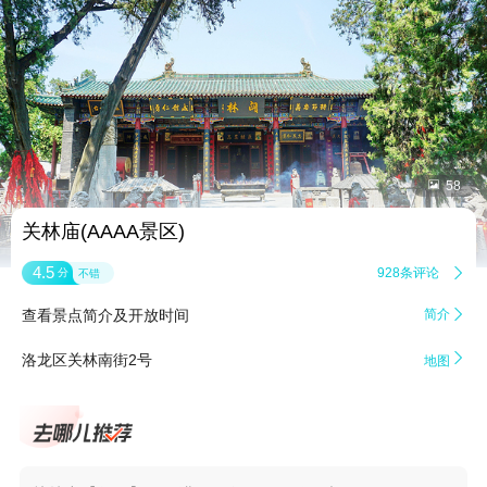


58
关林庙(AAAA景区)
4.5
928条评论

分
不错
查看景点简介及开放时间
简介


洛龙区关林南街2号
地图