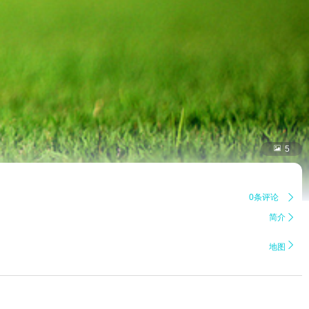

5
0条评论

简介


地图