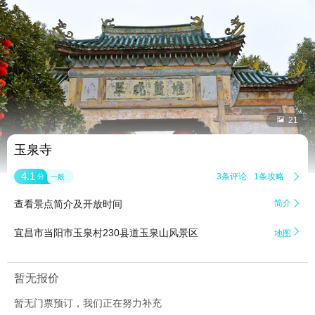


21
玉泉寺
4.1
3条评论
1条攻略

分
一般
查看景点简介及开放时间
简介


宜昌市当阳市玉泉村230县道玉泉山风景区
地图
暂无报价
暂无门票预订，我们正在努力补充