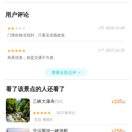
用户评论
v*5 2018-12-28


门票价格没找到，只看见优惠政策
c*7 2017-12-15


风景优美，就是交通不方便。
查看全部点评

看了该景点的人还看了
105
三峡大瀑布
(5A)
¥
起
2637条评论


宜昌·夷陵区
258
交运两坝一峡游船
¥
起