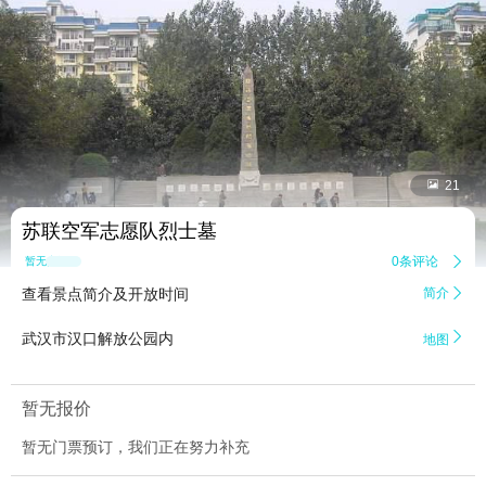


21
苏联空军志愿队烈士墓
0条评论

暂无点评
查看景点简介及开放时间
简介


武汉市汉口解放公园内
地图
暂无报价
暂无门票预订，我们正在努力补充