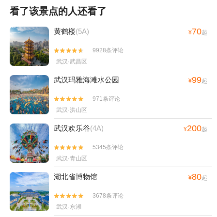
看了该景点的人还看了
70
黄鹤楼
(5A)
¥
起
9928条评论


武汉·武昌区
99
武汉玛雅海滩水公园
¥
起
971条评论


武汉·洪山区
200
武汉欢乐谷
(4A)
¥
起
5345条评论


武汉·青山区
80
湖北省博物馆
¥
起
3678条评论


武汉·东湖