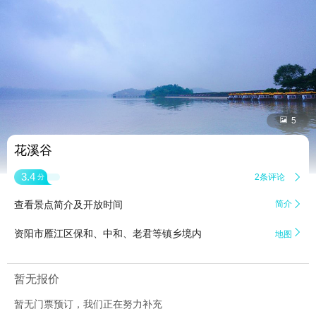


5
花溪谷
3.4
2条评论

分
查看景点简介及开放时间
简介


资阳市雁江区保和、中和、老君等镇乡境内
地图
暂无报价
暂无门票预订，我们正在努力补充