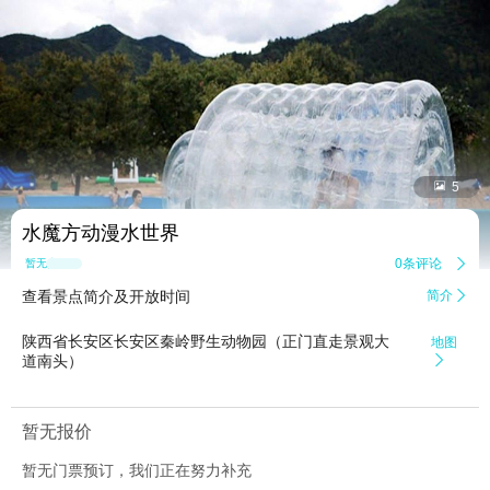


5
水魔方动漫水世界
0条评论

暂无点评
查看景点简介及开放时间
简介

陕西省长安区长安区秦岭野生动物园（正门直走景观大
地图
道南头）

暂无报价
暂无门票预订，我们正在努力补充