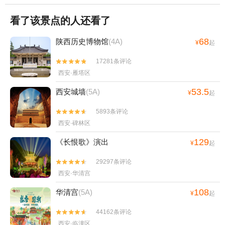
看了该景点的人还看了
68
陕西历史博物馆
(4A)
¥
起
17281条评论


西安·雁塔区
53.5
西安城墙
(5A)
¥
起
5893条评论


西安·碑林区
129
《长恨歌》演出
¥
起
29297条评论


西安·华清宫
108
华清宫
(5A)
¥
起
44162条评论


西安·临潼区