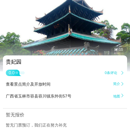


10
贵妃园
0.0
0条评论

分
查看景点简介及开放时间
简介


广西省玉林市容县容川镇东外街57号
地图
暂无报价
暂无门票预订，我们正在努力补充