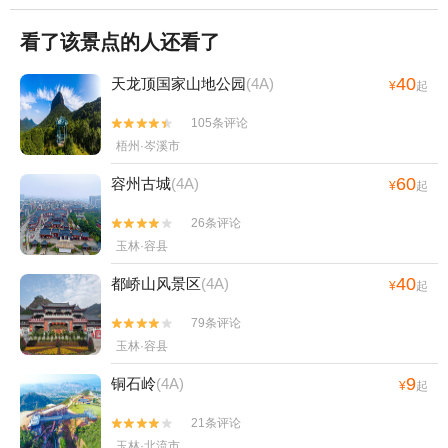
看了该景点的人还看了
40
天龙顶国家山地公园
(4A)
¥
起
105条评论


梧州·岑溪市
60
容州古城
(4A)
¥
起
26条评论


玉林·容县
40
都峤山风景区
(4A)
¥
起
79条评论


玉林·容县
9
铜石岭
(4A)
¥
起
21条评论


玉林·北流市