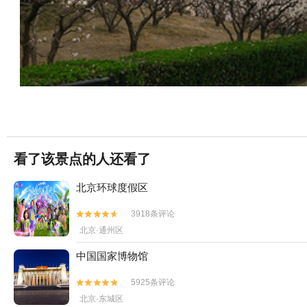
看了该景点的人还看了
北京环球度假区
3918条评论


北京·通州区
中国国家博物馆
5925条评论


北京·东城区