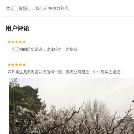
暂无门票预订，我们正在努力补充
用户评论


一个王朝的历史遗迹，比较给力，崇敬着


四月初这几天海棠花溪值得一观，因离公司很近，中午经常去逛逛！