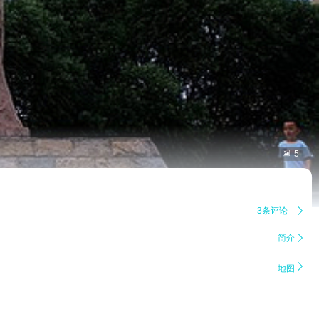

5
3条评论

简介


地图