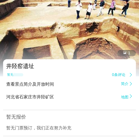


1
井陉窑遗址
0条评论

暂无点评
查看景点简介及开放时间
简介


河北省石家庄市井陉矿区
地图
暂无报价
暂无门票预订，我们正在努力补充