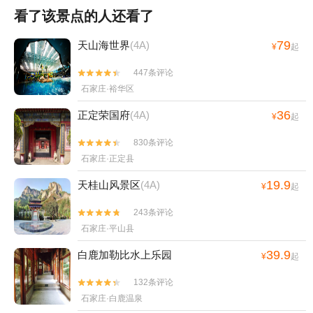
看了该景点的人还看了
79
天山海世界
(4A)
¥
起
447条评论


石家庄·裕华区
36
正定荣国府
(4A)
¥
起
830条评论


石家庄·正定县
19.9
天桂山风景区
(4A)
¥
起
243条评论


石家庄·平山县
39.9
白鹿加勒比水上乐园
¥
起
132条评论


石家庄·白鹿温泉