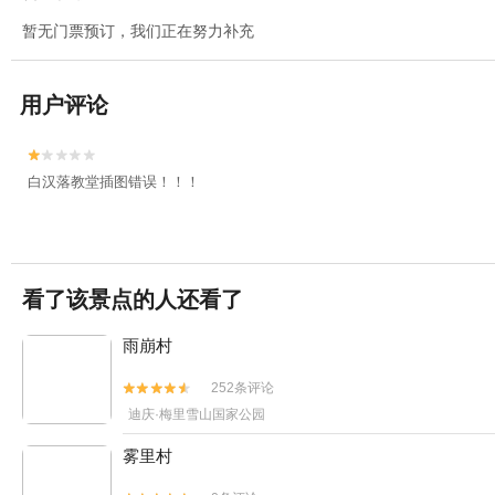
暂无门票预订，我们正在努力补充
用户评论


白汉落教堂插图错误！！！
看了该景点的人还看了
雨崩村
252条评论


迪庆·梅里雪山国家公园
雾里村