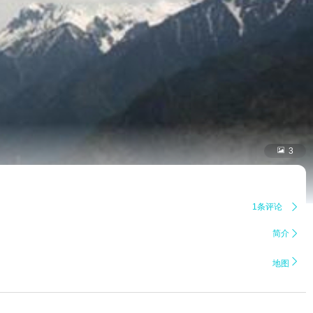

3
1条评论

简介


地图