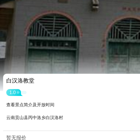
白汉洛教堂
1.0
分
查看景点简介及开放时间
云南贡山县丙中洛乡白汉洛村
暂无报价