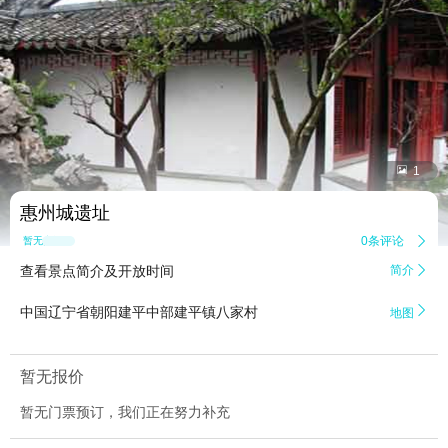


1
惠州城遗址
0条评论

暂无点评
查看景点简介及开放时间
简介


中国辽宁省朝阳建平中部建平镇八家村
地图
暂无报价
暂无门票预订，我们正在努力补充