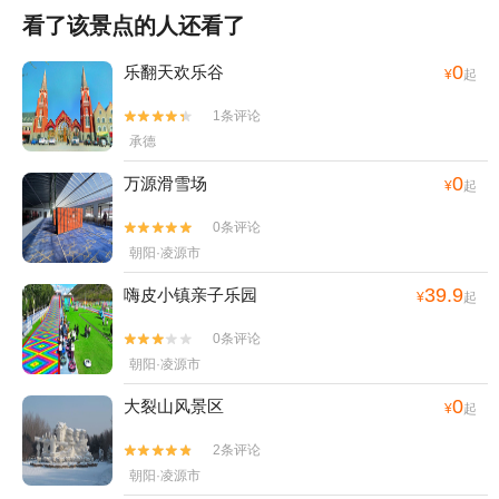
看了该景点的人还看了
0
乐翻天欢乐谷
¥
起
1条评论


承德
0
万源滑雪场
¥
起
0条评论


朝阳·凌源市
39.9
嗨皮小镇亲子乐园
¥
起
0条评论


朝阳·凌源市
0
大裂山风景区
¥
起
2条评论


朝阳·凌源市