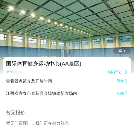


1
国际体育健身运动中心(AA景区)
0条评论

暂无点评
查看景点简介及开放时间
简介


江西省宜春市奉新县会埠镇建新农场内
地图
暂无报价
暂无门票预订，我们正在努力补充