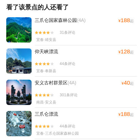
看了该景点的人还看了
188
三爪仑国家森林公园
(4A)
¥
起
31条评论


宜春·靖安县
128
仰天峡漂流
¥
起
44条评论


宜春·奉新县
40
安义古村群景区
(4A)
¥
起
301条评论


南昌·安义县
188
三爪仑漂流
¥
起
44条评论


宜春·三爪仑国家森林公园