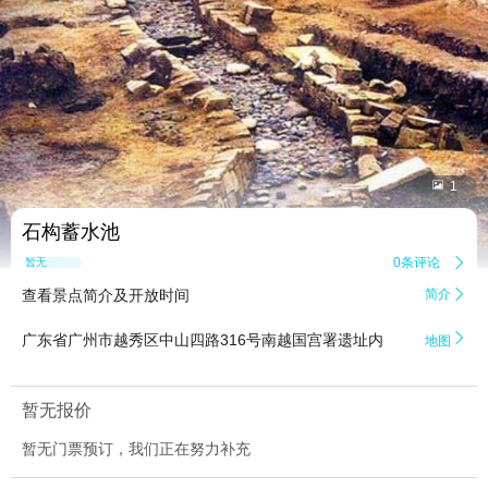


1
石构蓄水池
0条评论

暂无点评
查看景点简介及开放时间
简介


广东省广州市越秀区中山四路316号南越国宫署遗址内
地图
暂无报价
暂无门票预订，我们正在努力补充