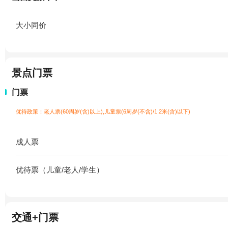
大小同价
景点门票
门票
优待政策：老人票(60周岁(含)以上),儿童票(6周岁(不含)/1.2米(含)以下)
成人票
优待票（儿童/老人/学生）
交通+门票