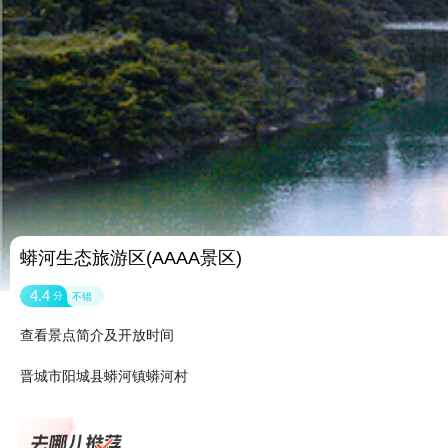
蟒河生态旅游区(AAAA景区)
4.4
分
不错
查看景点简介及开放时间
晋城市阳城县蟒河镇蟒河村