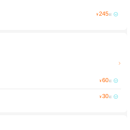
245

¥
起

60

¥
起
30

¥
起