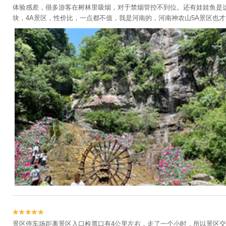
体验感差，很多游客在树林里吸烟，对于禁烟管控不到位。还有娃娃鱼是
块，4A景区，性价比，一点都不值，我是河南的，河南神农山5A景区也才


景区停车场距离景区入口检票口有4公里左右，走了一个小时，所以景区