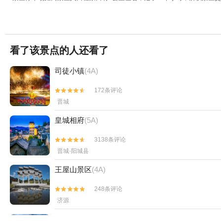
看了该景点的人还看了
司徒小镇
(4A)
172条评论


晋城
皇城相府
(5A)
3138条评论


晋城·阳城县
王屋山景区
(4A)
248条评论


济源
海会书院
(4A)