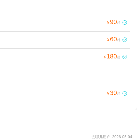
90

¥
起
60

¥
起
180

¥
起
30

¥
起
去哪儿用户 2026-05-04