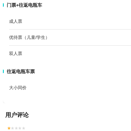
门票+往返电瓶车
成人票
优待票（儿童/学生）
双人票
往返电瓶车票
大小同价
用户评论

