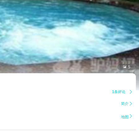

5
1条评论

简介


地图