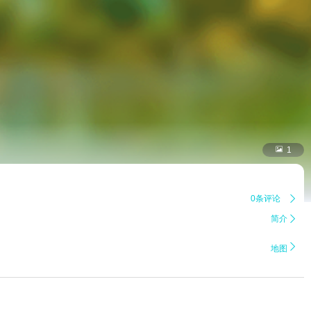

1
0条评论

简介


地图