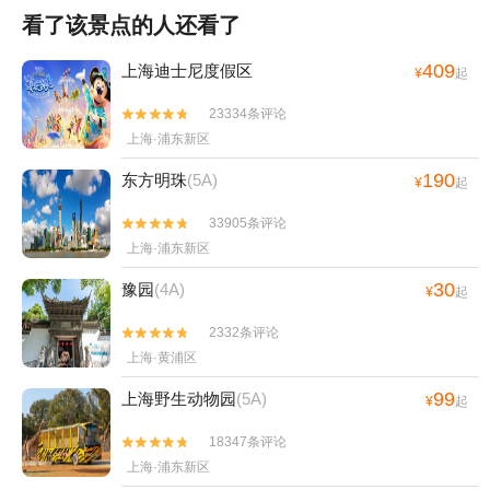
看了该景点的人还看了
409
上海迪士尼度假区
¥
起
23334条评论


上海·浦东新区
190
东方明珠
(5A)
¥
起
33905条评论


上海·浦东新区
30
豫园
(4A)
¥
起
2332条评论


上海·黄浦区
99
上海野生动物园
(5A)
¥
起
18347条评论


上海·浦东新区