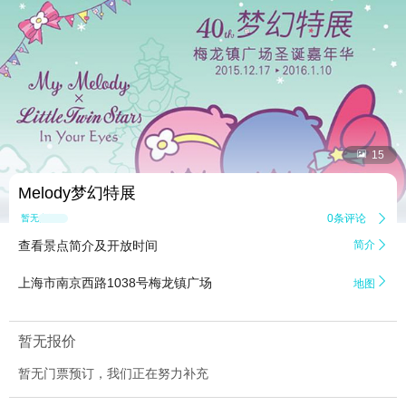


15
Melody梦幻特展
0条评论

暂无点评
查看景点简介及开放时间
简介


上海市南京西路1038号梅龙镇广场
地图
暂无报价
暂无门票预订，我们正在努力补充