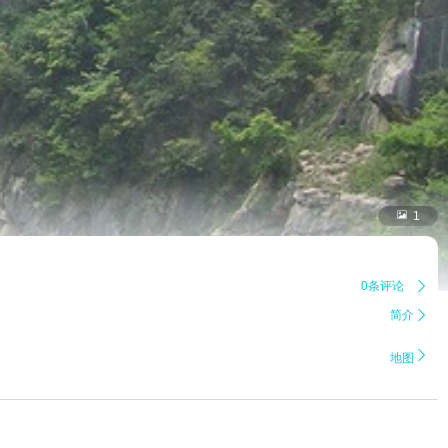

1
0条评论

简介


地图