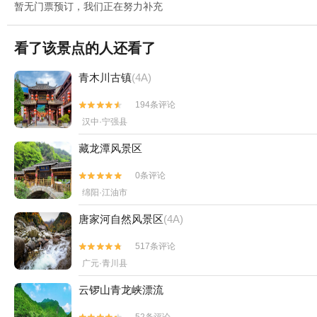
暂无门票预订，我们正在努力补充
看了该景点的人还看了
青木川古镇
(4A)
194条评论


汉中·宁强县
藏龙潭风景区
0条评论


绵阳·江油市
唐家河自然风景区
(4A)
517条评论


广元·青川县
云锣山青龙峡漂流