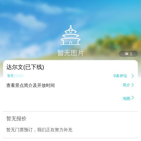


1
达尔文(已下线)
0条评论

暂无点评
查看景点简介及开放时间
简介


地图
暂无报价
暂无门票预订，我们正在努力补充