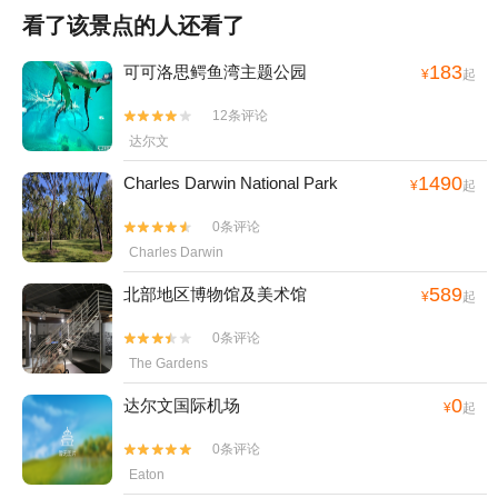
看了该景点的人还看了
183
可可洛思鳄鱼湾主题公园
¥
起
12条评论


达尔文
1490
Charles Darwin National Park
¥
起
0条评论


Charles Darwin
589
北部地区博物馆及美术馆
¥
起
0条评论


The Gardens
0
达尔文国际机场
¥
起
0条评论


Eaton