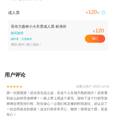
120
成人票

¥
起
亚布力森林小火车票成人票-标准价
120
¥
随买随用
预订
随时退
无需换票
携程-国内
预订须知

用户评论
去哪儿用户 2023-12-01


第一次跟团游！还去东北这么远，在这个人生地不熟的地方！还有遇
到这么好的导游师傅！一路上带上我这个菜鸟，游转了这个行程导游
师傅合理安排行程，吃住放心！让我们有足够的时间游玩，还认识了
一伙志同道合的朋友！这次行程非常开心，愉快！推荐这个团，首选
安心！