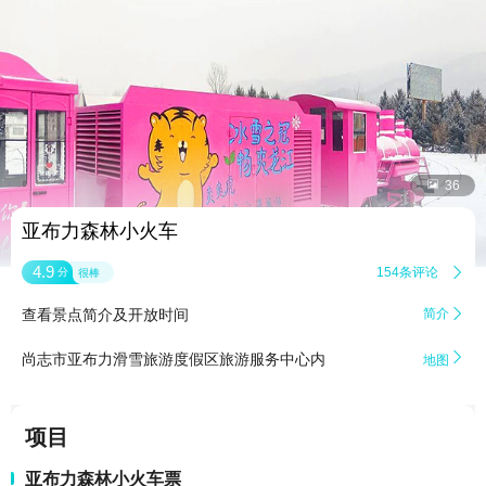


36
亚布力森林小火车
4.9
154条评论

分
很棒
查看景点简介及开放时间
简介


尚志市亚布力滑雪旅游度假区旅游服务中心内
地图
项目
亚布力森林小火车票