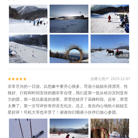
共9张
去哪儿用户 2023-12-07


非常尽兴的一日游。比想象中要开心很多。导游小姐姐长得漂亮、性
格好、行程和时间安排的都非常合理，我们是第一批从哈尔滨到亚布
力的团，第一批玩索道的游客。滑雪也错开了高峰时段。还有，滑雪
太爽了。第一次写评价有些语无伦次。总之，发自内心地给小姐姐五
星好评！司机大哥也辛苦了！谢谢你们哦请小伙伴们放心参团。