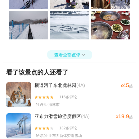
查看全部点评

看了该景点的人还看了
45
横道河子东北虎林园
(4A)
¥
起
116条评论


牡丹江·海林市
19.9
亚布力滑雪旅游度假区
(4A)
¥
起
132条评论


哈尔滨·亚布力新体委滑雪场