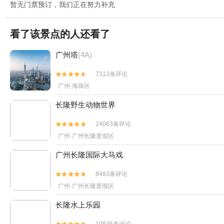
暂无门票预订，我们正在努力补充
看了该景点的人还看了
广州塔
(4A)
7313条评论


广州·海珠区
长隆野生动物世界
24063条评论


广州·广州长隆度假区
广州长隆国际大马戏
8483条评论


广州·广州长隆度假区
长隆水上乐园