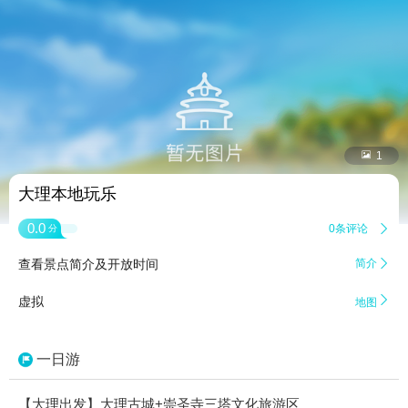


1
大理本地玩乐
0.0
0条评论

分
查看景点简介及开放时间
简介


虚拟
地图
一日游
【大理出发】大理古城+崇圣寺三塔文化旅游区