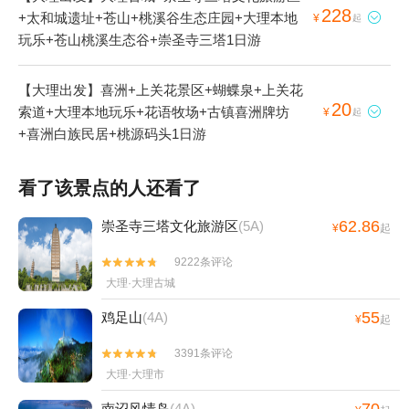
228
+太和城遗址+苍山+桃溪谷生态庄园+大理本地

¥
起
玩乐+苍山桃溪生态谷+崇圣寺三塔1日游
【大理出发】喜洲+上关花景区+蝴蝶泉+上关花
20
索道+大理本地玩乐+花语牧场+古镇喜洲牌坊

¥
起
+喜洲白族民居+桃源码头1日游
看了该景点的人还看了
62.86
崇圣寺三塔文化旅游区
(5A)
¥
起
9222条评论


大理·大理古城
55
鸡足山
(4A)
¥
起
3391条评论


大理·大理市
南诏风情岛
(4A)