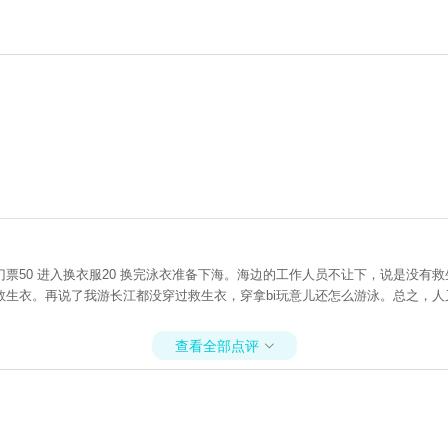
票50 进入换衣服20 换完泳衣准备下海。海边的工作人员不让下，说是没有
救生衣。再说了我游长江都没穿过救生衣，穿拿bi玩意儿还怎么游泳。总之，
查看全部点评
