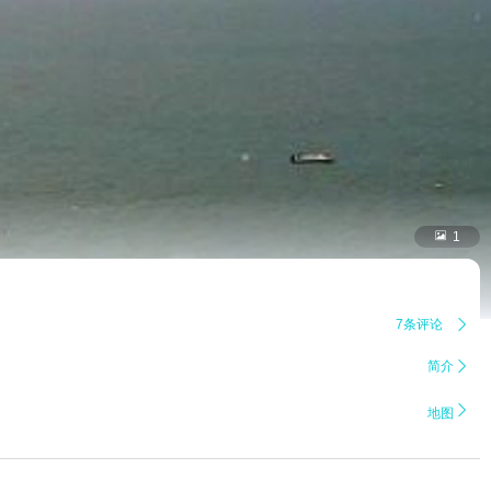

1
7条评论

简介


地图