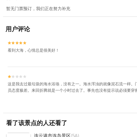
暂无门票预订，我们正在努力补充
用户评论


看到大海，心情总是很美好！


这是我去过最垃圾的海水浴场，没有之一。海水浑浊的就像泥石流一样。门
员态度极差。来回折腾就是一个小时过去了。事先也没有提示说必须要穿
看了该景点的人还看了
连云港市连岛景区
(5A)