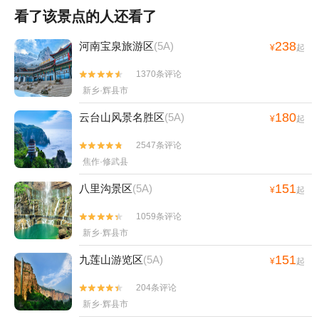
看了该景点的人还看了
238
河南宝泉旅游区
(5A)
¥
起
1370条评论


新乡·辉县市
180
云台山风景名胜区
(5A)
¥
起
2547条评论


焦作·修武县
151
八里沟景区
(5A)
¥
起
1059条评论


新乡·辉县市
151
九莲山游览区
(5A)
¥
起
204条评论


新乡·辉县市