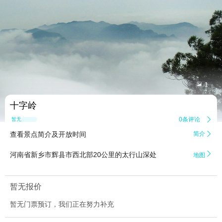


1
十字岭
0条评论

暂无点评
查看景点简介及开放时间
简介


河南省新乡市辉县市西北部20公里的太行山深处
地图
暂无报价
暂无门票预订，我们正在努力补充