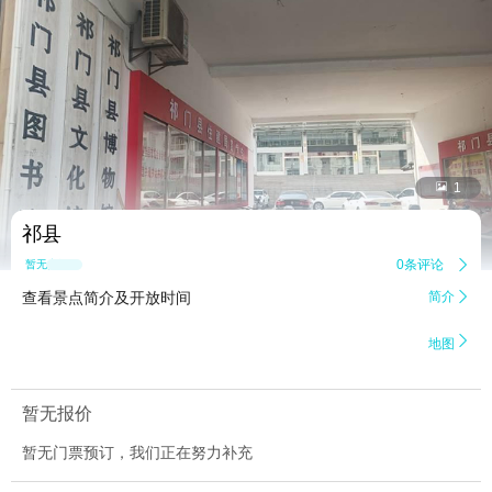


1
祁县
0条评论

暂无点评
查看景点简介及开放时间
简介


地图
暂无报价
暂无门票预订，我们正在努力补充