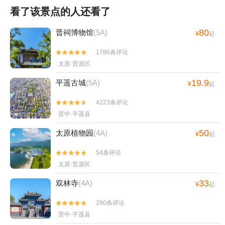
看了该景点的人还看了
80
晋祠博物馆
(5A)
¥
起
1786条评论


太原·晋源区
19.9
平遥古城
(5A)
¥
起
4223条评论


晋中·平遥县
50
太原植物园
(4A)
¥
起
54条评论


太原·晋源区
33
双林寺
(4A)
¥
起
290条评论


晋中·平遥县