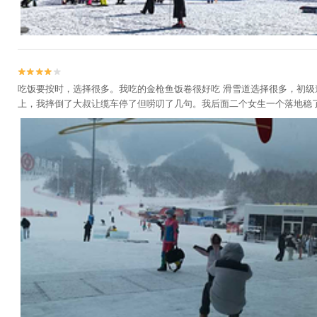


吃饭要按时，选择很多。我吃的金枪鱼饭卷很好吃 滑雪道选择很多，初级
上，我摔倒了大叔让缆车停了但唠叨了几句。我后面二个女生一个落地稳