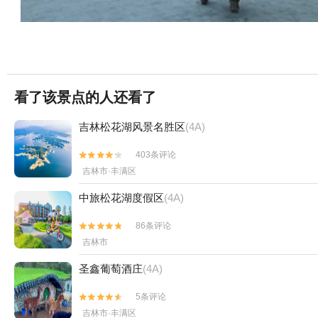
看了该景点的人还看了
吉林松花湖风景名胜区
(4A)
403条评论


吉林市·丰满区
中旅松花湖度假区
(4A)
86条评论


吉林市
圣鑫葡萄酒庄
(4A)
5条评论


吉林市·丰满区