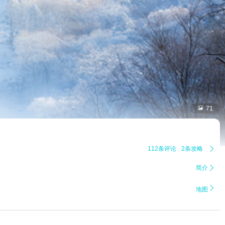

71
112条评论
2条攻略

简介


地图