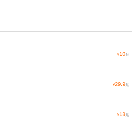
10
¥
起
29.9
¥
起
18
¥
起