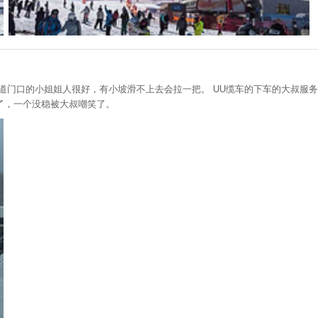
道门口的小姐姐人很好，有小坡滑不上去会拉一把。 UU缆车的下车的大叔服
了，一个没稳被大叔嘲笑了。