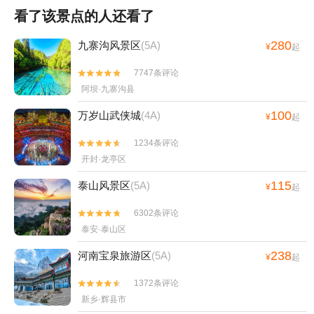
看了该景点的人还看了
280
九寨沟风景区
(5A)
¥
起
7747条评论


阿坝·九寨沟县
100
万岁山武侠城
(4A)
¥
起
1234条评论


开封·龙亭区
115
泰山风景区
(5A)
¥
起
6302条评论


泰安·泰山区
238
河南宝泉旅游区
(5A)
¥
起
1372条评论


新乡·辉县市