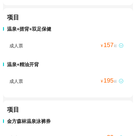
项目
温泉+搓背+双足保健
157
成人票

¥
起
温泉+精油开背
195
成人票

¥
起
项目
金方森林温泉泳裤券