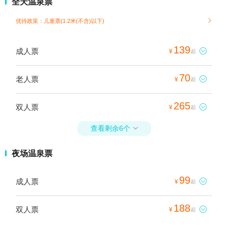
全天温泉票
优待政策：儿童票(1.2米(不含)以下)

139
成人票

¥
起
70
老人票

¥
起
265
双人票

¥
起
查看剩余6个

夜场温泉票
99
成人票

¥
起
188
双人票

¥
起