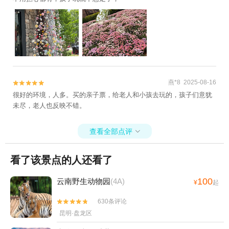
燕*8 2025-08-16


很好的环境，人多。买的亲子票，给老人和小孩去玩的，孩子们意犹
未尽，老人也反映不错。
查看全部点评

看了该景点的人还看了
100
云南野生动物园
(4A)
¥
起
630条评论


昆明·盘龙区