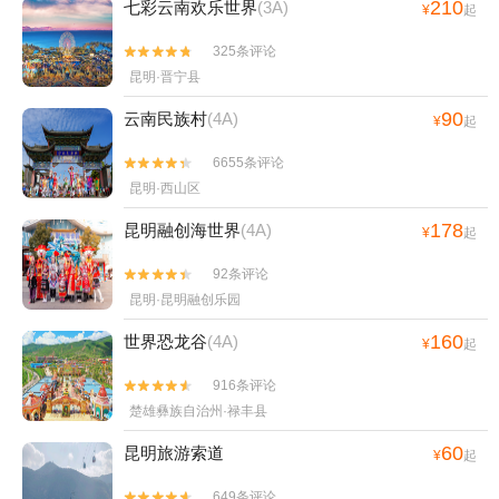
210
七彩云南欢乐世界
(3A)
¥
起
325条评论


昆明·晋宁县
90
云南民族村
(4A)
¥
起
6655条评论


昆明·西山区
178
昆明融创海世界
(4A)
¥
起
92条评论


昆明·昆明融创乐园
160
世界恐龙谷
(4A)
¥
起
916条评论


楚雄彝族自治州·禄丰县
60
昆明旅游索道
¥
起
649条评论

