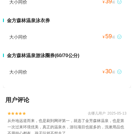
39
大小同价

¥
起
金方森林温泉泳衣券
59
大小同价

¥
起
金方森林温泉游泳圈券(60/70公分)
30
大小同价

¥
起
用户评论
去哪儿用户 2025-05-13


从外地远道而来，也是刷到网评第一，就选了金芳森林温泉，也是第
一次过来环境优美，真正的温泉水，游玩项目也挺多的，洗漱用品也
不用担心都有，孩子玩就不想走了，