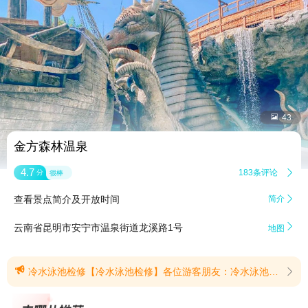


43
金方森林温泉
4.7
183条评论

分
很棒
查看景点简介及开放时间
简介


云南省昆明市安宁市温泉街道龙溪路1号
地图

冷水泳池检修【冷水泳池检修】各位游客朋友：冷水泳池在检修暂未开放，请您合理安排游玩。(提示有效期2026/8/7至2026/8/31)
