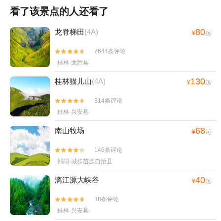
看了该景点的人还看了
80
龙脊梯田
(4A)
¥
起
7644条评论


桂林·龙胜县
130
桂林猫儿山
(4A)
¥
起
314条评论


桂林·兴安县
68
南山牧场
¥
起
146条评论


邵阳·城步苗族自治县
40
漓江源大峡谷
¥
起
38条评论


桂林·兴安县