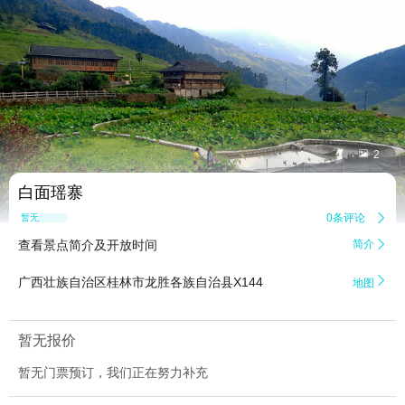


2
白面瑶寨
0条评论

暂无点评
查看景点简介及开放时间
简介


广西壮族自治区桂林市龙胜各族自治县X144
地图
暂无报价
暂无门票预订，我们正在努力补充