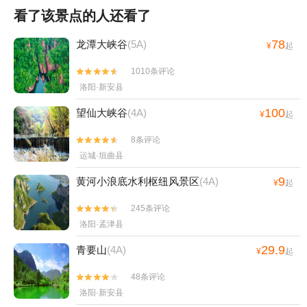
看了该景点的人还看了
78
龙潭大峡谷
(5A)
¥
起
1010条评论


洛阳·新安县
100
望仙大峡谷
(4A)
¥
起
8条评论


运城·垣曲县
9
黄河小浪底水利枢纽风景区
(4A)
¥
起
245条评论


洛阳·孟津县
29.9
青要山
(4A)
¥
起
48条评论


洛阳·新安县