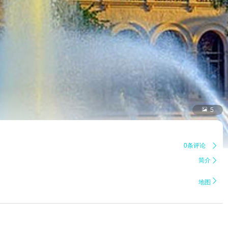

5
0条评论

简介


地图