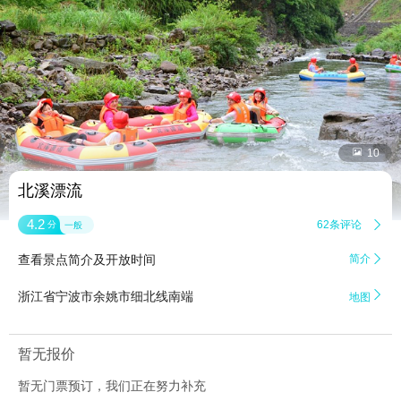


10
北溪漂流
4.2
62条评论

分
一般
查看景点简介及开放时间
简介


浙江省宁波市余姚市细北线南端
地图
暂无报价
暂无门票预订，我们正在努力补充