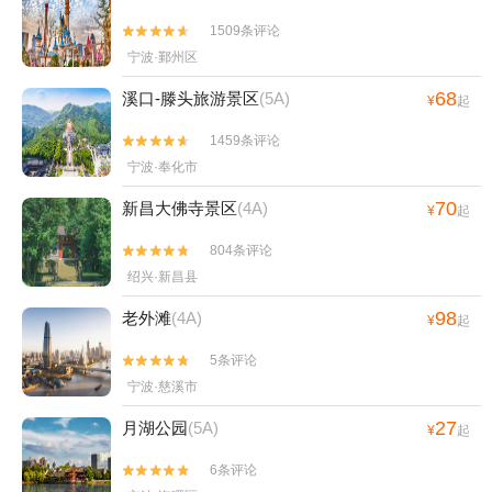
1509条评论


宁波·鄞州区
68
溪口-滕头旅游景区
(5A)
¥
起
1459条评论


宁波·奉化市
70
新昌大佛寺景区
(4A)
¥
起
804条评论


绍兴·新昌县
98
老外滩
(4A)
¥
起
5条评论


宁波·慈溪市
27
月湖公园
(5A)
¥
起
6条评论

