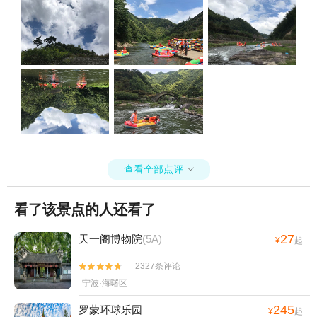
查看全部点评

看了该景点的人还看了
27
天一阁博物院
(5A)
¥
起
2327条评论


宁波·海曙区
245
罗蒙环球乐园
¥
起