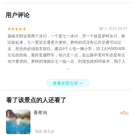
用户评论
眯*J 2015-06-07


嘉峪关附近有两个冰川，一个是七一冰川，另一个就是梦柯冰川。相
比较起来，七一更近交通更方便些。梦柯的话没有公共交通可以过
去，想去的必须包车前往。建议4个人包一辆小车，10.1大约500-600
左右的价格，最好是越野车，动力足一点，走山路毕竟对车还是有点
动力要求的。梦柯的海拔比七一低一点，到顶也就4000多米，我个人
走是没有什么高反啦，但是还是有看到小伙伴有点反应的，头疼，所

以建议上山前带上一点止疼药，带上一罐便携式氧气。
查看全部点评

看了该景点的人还看了
0
香草沟
¥
起
酒泉·肃北县