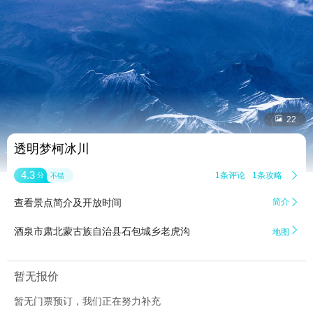


22
透明梦柯冰川
4.3
1条评论
1条攻略

分
不错
查看景点简介及开放时间
简介


酒泉市肃北蒙古族自治县石包城乡老虎沟
地图
暂无报价
暂无门票预订，我们正在努力补充