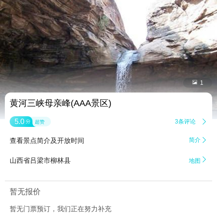


1
黄河三峡母亲峰(AAA景区)
5.0
3条评论

分
超赞
查看景点简介及开放时间
简介


山西省吕梁市柳林县
地图
暂无报价
暂无门票预订，我们正在努力补充