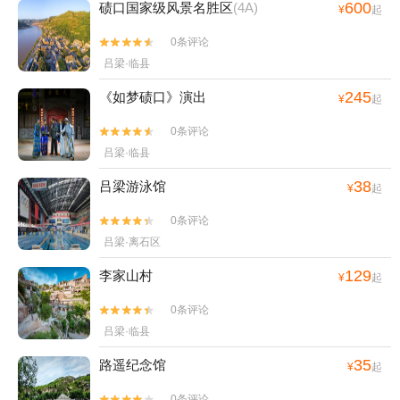
600
碛口国家级风景名胜区
(4A)
¥
起
0条评论


吕梁·临县
245
《如梦碛口》演出
¥
起
0条评论


吕梁·临县
38
吕梁游泳馆
¥
起
0条评论


吕梁·离石区
129
李家山村
¥
起
0条评论


吕梁·临县
35
路遥纪念馆
¥
起
0条评论

