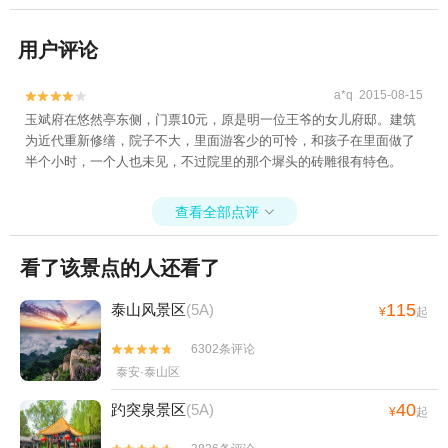
用户评论
a*q 2015-08-15


玉斌府在悠然亭东侧，门票10元，原是明一位王爷的女儿府邸。建筑
为近代重新修缮，院子不大，里面游客少的可怜，和孩子在里面做了
半个小时，一个人也未见，不过院里的那个墀头的砖雕很有特色。
查看全部点评

看了该景点的人还看了
115
泰山风景区
(5A)
¥
起
6302条评论


泰安·泰山区
40
趵突泉景区
(5A)
¥
起