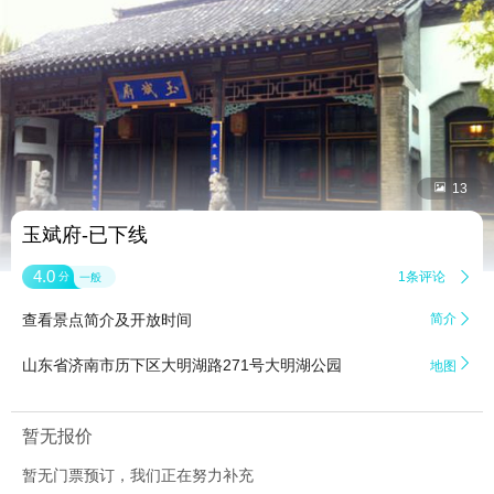


13
玉斌府-已下线
4.0
1条评论

分
一般
查看景点简介及开放时间
简介


山东省济南市历下区大明湖路271号大明湖公园
地图
暂无报价
暂无门票预订，我们正在努力补充