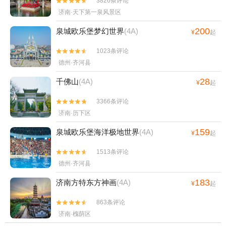
3826条评论


济南·天下第一泉风景区
200
泉城欧乐堡梦幻世界
(4A)
¥
起
1023条评论


德州·齐河县
28
千佛山
(4A)
¥
起
3366条评论


济南·历下区
159
泉城欧乐堡海洋极地世界
(4A)
¥
起
1513条评论


德州·齐河县
183
济南方特东方神画
(4A)
¥
起
863条评论


济南·槐荫区