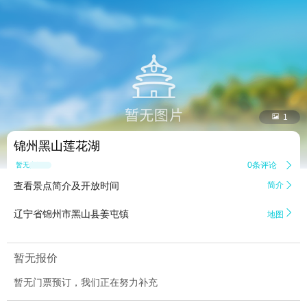


1
锦州黑山莲花湖
0条评论

暂无点评
查看景点简介及开放时间
简介


辽宁省锦州市黑山县姜屯镇
地图
暂无报价
暂无门票预订，我们正在努力补充