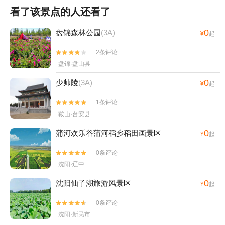
看了该景点的人还看了
0
盘锦森林公园
(3A)
¥
起
2条评论


盘锦·盘山县
0
少帅陵
(3A)
¥
起
1条评论


鞍山·台安县
0
蒲河欢乐谷蒲河稻乡稻田画景区
¥
起
0条评论


沈阳·辽中
0
沈阳仙子湖旅游风景区
¥
起
0条评论


沈阳·新民市