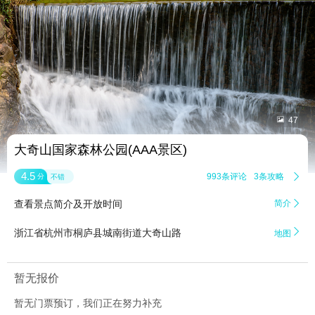


47
大奇山国家森林公园(AAA景区)
4.5
993条评论
3条攻略

分
不错
查看景点简介及开放时间
简介


浙江省杭州市桐庐县城南街道大奇山路
地图
暂无报价
暂无门票预订，我们正在努力补充