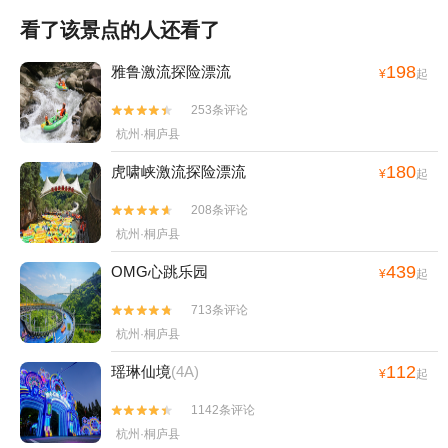
看了该景点的人还看了
198
雅鲁激流探险漂流
¥
起
253条评论


杭州·桐庐县
180
虎啸峡激流探险漂流
¥
起
208条评论


杭州·桐庐县
439
OMG心跳乐园
¥
起
713条评论


杭州·桐庐县
112
瑶琳仙境
(4A)
¥
起
1142条评论


杭州·桐庐县